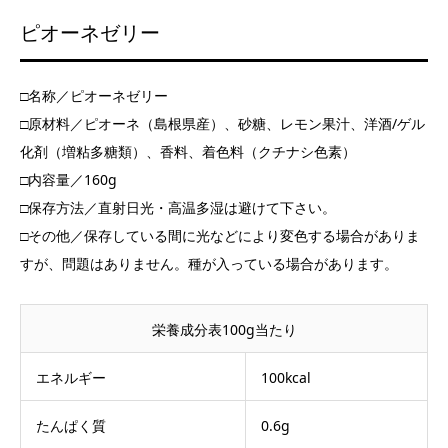
ピオーネゼリー
□名称／ピオーネゼリー
□原材料／ピオーネ（島根県産）、砂糖、レモン果汁、洋酒/ゲル
化剤（増粘多糖類）、香料、着色料（クチナシ色素）
□内容量／160g
□保存方法／直射日光・高温多湿は避けて下さい。
□その他／保存している間に光などにより変色する場合がありま
すが、問題はありません。種が入っている場合があります。
栄養成分表100g当たり
エネルギー
100kcal
たんぱく質
0.6g