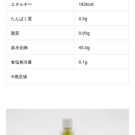
エネルギー
182kcal
たんぱく質
0.5g
脂質
0.05g
炭水化物
45.0g
食塩相当量
0.1g
※推定値